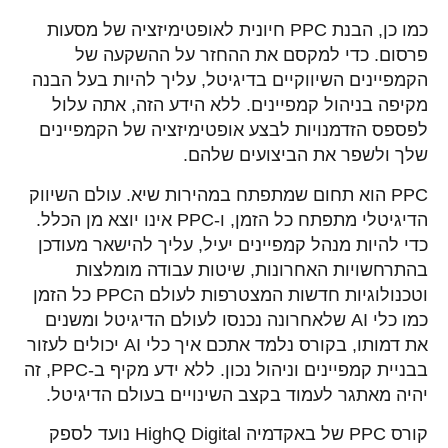
כמו כן, הבנת PPC חיונית לאופטימיזציה של מסעות
פרסום. כדי למקסם את ההחזר על ההשקעה של
הקמפיינים השיווקיים בדיגיטל, עליך להיות בעל הבנה
מקיפה בניהול קמפיינים. ללא הידע הזה, אתה עלול
לפספס הזדמנויות לבצע אופטימיזציה של הקמפיינים
שלך ולשפר את הביצועים שלהם.
PPC הוא תחום שמתפתח במהירות שיא. עולם השיווק
הדיגיטלי מתפתח כל הזמן, ו-PPC אינו יוצא מן הכלל.
כדי להיות מנהל קמפיינים יעיל, עליך להישאר מעודכן
בהתרחשויות האחרונות, שיטות עבודה מומלצות
וטכנולוגיות חדשות המצטרפות לעולם הPPC כל הזמן
כמו כלי AI שלאחרונה נכנסו לעולם הדיגיטל ומשנים
את דמותו, בקורס נלמד אתכם איך כלי AI יכולים לעזור
בבניית קמפיינים וניהול נכון. ללא ידע מקיף ב-PPC, זה
יהיה מאתגר לעמוד בקצב השינויים בעולם הדיגיטל.
קורס PPC של באקדמיה HighQ Digital נועד לספק