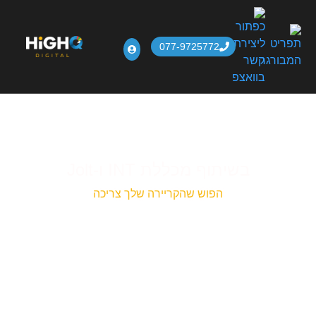
077-9725772
HIgh-Q Digital
»
קורסים
»
קורס PPC בשילוב AI
קורס PPC בשילוב AI
בשיתוף מכללת INT ו-Jolt
הפוש שהקריירה שלך צריכה